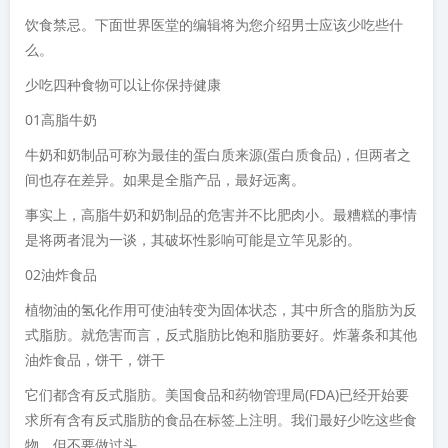
饮食禁忌。下面世界医堂的编辑将为您介绍男士应该少吃些什
么。
少吃四种食物可以让你保持健康
01高脂牛奶
牛奶和奶制品可称为最佳的蛋白质来源(蛋白质食品)，但两者之
间也存在差异。如果是全脂产品，最好远离。
事实上，高脂牛奶和奶制品的危害并不比肥肉小。最糟糕的事情
是将两者混为一谈，其破坏性影响可能是立竿见影的。
02油炸食品
植物油的氢化作用可使油转变为固体状态，其中所含的脂肪为反
式脂肪。就危害而言，反式脂肪比饱和脂肪要好。炸薯条和其他
油炸食品，饼干，饼干
它们都含有反式脂肪。美国食品和药物管理局(FDA)已经开始要
求所有含有反式脂肪的食品在标签上注明。我们最好少吃这些食
物。但不要做过头，