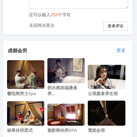
还可以输入
255
个字符
美国网友匿名
成都会所
更多
韵水阁高端桑拿
馨悦阁男士spa
养…
云境桑拿养生馆
秘果休闲柔式
魅影阁休闲SPA
雪妮会馆