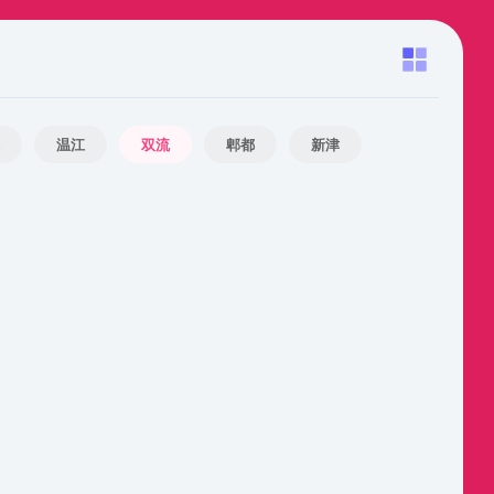
温江
双流
郫都
新津
自贡
攀枝花
泸州
德阳
达州
眉山
雅安
巴中
资阳