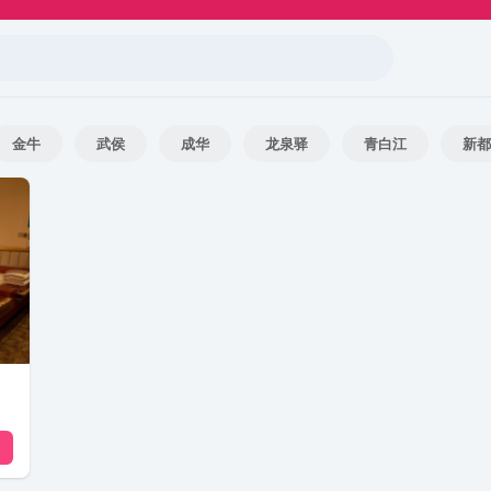
金牛
武侯
成华
龙泉驿
青白江
新都
蒲江
都江堰
彭州
邛崃
崇州
简阳
遂宁
内江
乐山
南充
宜宾
广安