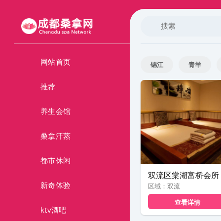
网站首页
锦江
青羊
金堂
大邑
推荐
绵阳
广元
养生会馆
桑拿汗蒸
都市休闲
双流区棠湖富桥会所
新奇体验
区域：双流
查看详情
ktv酒吧