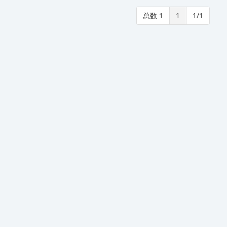
总数 1
1
1/1