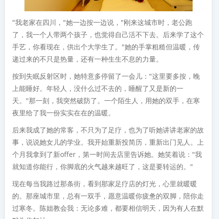
"我老家在四川，"她一边按一边说，"刚来这城市时，老公跑
了，我一个人带两个孩子，也觉得自己活不下去。后来学了这个
手艺，你看现在，供出个大学生了。"她的手掌粗糙但温暖，传
递过来的不只是热量，还有一种生生不息的力量。
按到失眠反射区时，她特意多停留了一会儿："这里要多按，晚
上能睡好。年轻人，没什么过不去的，睡醒了又是新的一
天。"那一刻，我突然破防了。一个陌生人，用她的双手，在寒
夜里给了我一份实实在在的温暖。
后来我成了她的常客，不只为了足疗，也为了听她讲讲老家的故
事，说说她女儿的学业。我开始重新投简历，重新出门见人。上
个月我拿到了新offer，第一时间去店里告诉她。她笑着说："我
就知道你能行，你脚底的火气越来越旺了，这是要转运的。"
现在每当我路过那条街，看到那家足疗店的灯光，心里就暖暖
的。那座城市里，总有一双手，愿意温暖你疲惫的双脚，陪你走
过寒冬。陈姐教会我：无论多难，都要相信明天，因为有人在默