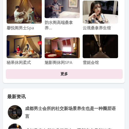
韵水阁高端桑拿
馨悦阁男士spa
养…
云境桑拿养生馆
秘果休闲柔式
魅影阁休闲SPA
雪妮会馆
更多
最新资讯
成都男士会所的社交新场景养生也是一种圈层语
言