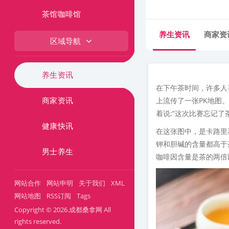
茶馆咖啡馆
养生资讯
商家资
区域导航
养生资讯
在下午茶时间，许多人
商家资讯
上流传了一张PK地图
着说:“这次比赛忘记了
健康快讯
在这张图中，是卡路里
钾和胆碱的含量都高于
男士养生
咖啡因含量是茶的两倍
网站合作
网站申明
关于我们
XML
网站地图
RSS订阅
Tags
Copyright © 2026.成都桑拿网 All
rights reserved.