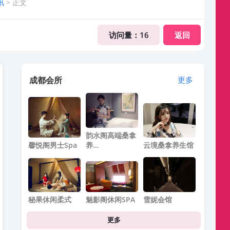
讯
> 正文
访问量：
16
返回
成都会所
更多
韵水阁高端桑拿
馨悦阁男士spa
养…
云境桑拿养生馆
秘果休闲柔式
魅影阁休闲SPA
雪妮会馆
更多