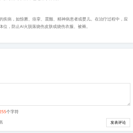
的疾病，如惊厥、痉挛、震颤、精神病患者或婴儿。在治疗过程中，应
体位，防止AI火脱落烧伤皮肤或烧伤衣服、被褥。
255
个字符
名