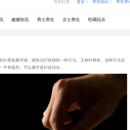
当前位置：
首页
>
养生知识
>
养生资
讯
健康快讯
男士养生
女士养生
吃喝玩乐
在针尾捻裹羊绒，烧热治疗疾病的一种方法。又称针柄灸。这种方法在
》中有提到。可以看作是针灸结合。