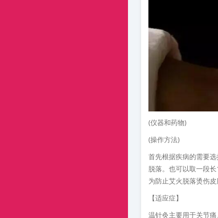
(仪器和药物)
(操作方法)
首先根据疾病的需要选
脱落。也可以取一段长1
为防止艾火脱落烫伤皮
【适应症】
温针灸主要用于关节痛