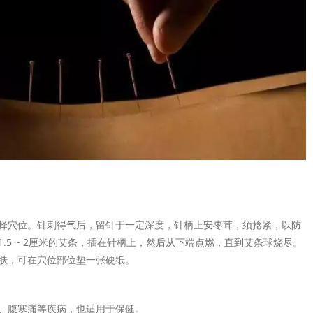
择穴位。针刺得气后，留针于一定深度，针柄上安枣茸，须捻紧，以防
.5 ~ 2厘米的艾条，插在针柄上，然后从下端点燃，直到艾条球烧尽。
肤，可在穴位部位垫一张硬纸。
、腹寒痛等疾病，也适用于保健。