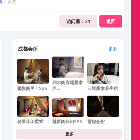
讯
> 正文
访问量：
21
返回
成都会所
更多
韵水阁高端桑拿
馨悦阁男士spa
养…
云境桑拿养生馆
秘果休闲柔式
魅影阁休闲SPA
雪妮会馆
更多