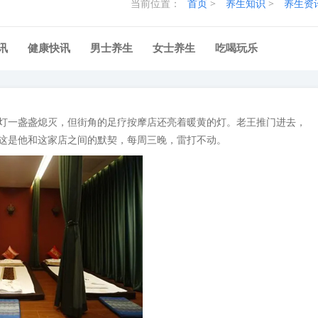
当前位置：
首页
>
养生知识
>
养生资
讯
健康快讯
男士养生
女士养生
吃喝玩乐
灯一盏盏熄灭，但街角的足疗按摩店还亮着暖黄的灯。老王推门进去，
这是他和这家店之间的默契，每周三晚，雷打不动。