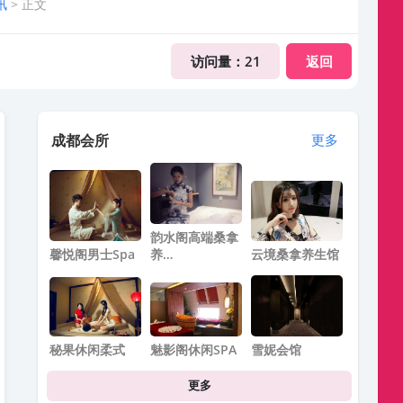
讯
> 正文
访问量：
21
返回
成都会所
更多
韵水阁高端桑拿
馨悦阁男士spa
养…
云境桑拿养生馆
秘果休闲柔式
魅影阁休闲SPA
雪妮会馆
更多