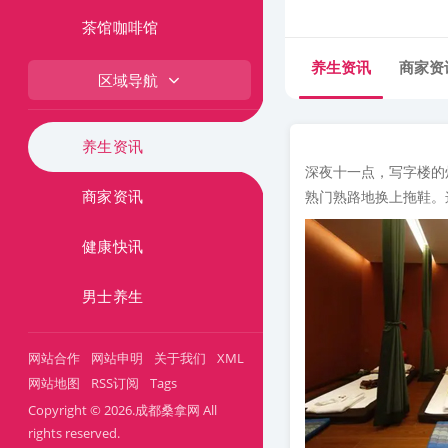
茶馆咖啡馆
养生资讯
商家资
区域导航
养生资讯
深夜十一点，写字楼的
商家资讯
熟门熟路地换上拖鞋。
健康快讯
男士养生
网站合作
网站申明
关于我们
XML
网站地图
RSS订阅
Tags
Copyright © 2026.成都桑拿网 All
rights reserved.